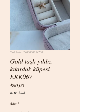
Stok kodu: 2400000854708
Gold taşlı yıldız
kıkırdak küpesi
EKK067
Fiyat
₺60,00
KDV dahil
Adet
*