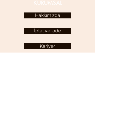
KURUMSAL
Hakkımızda
İptal ve İade
Kariyer
KULLANICI MENÜSÜ
Hesabım
YARDIM
Sıkça Sorulan Sorular
İletişim