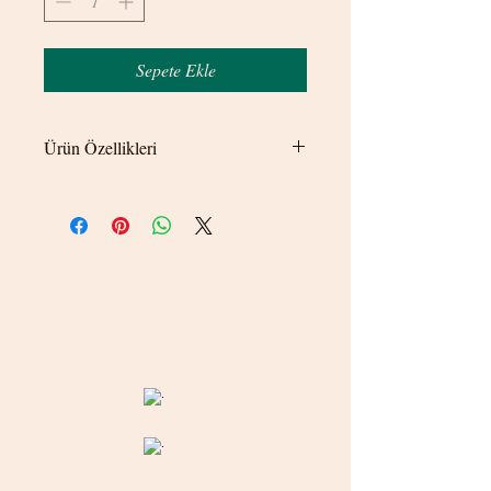
Sepete Ekle
Ürün Özellikleri
Kullanmak istediğiniz bölgeye delik
gerektirmeden sıkıştırarak kullanılmaktadır.
© 2020 betamsbijuteri.com - Her Hakkı Saklıdır.