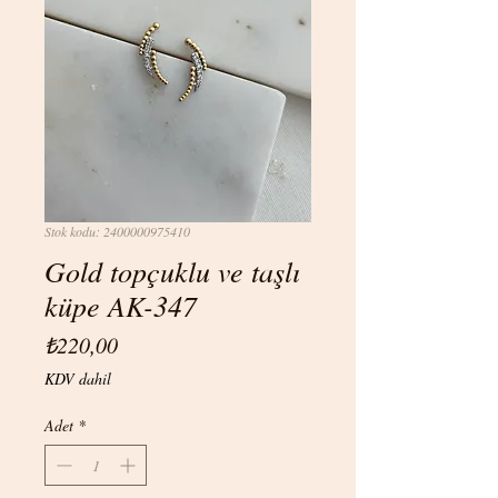
Stok kodu: 2400000975410
Gold topçuklu ve taşlı
küpe AK-347
Fiyat
₺220,00
KDV dahil
Adet
*