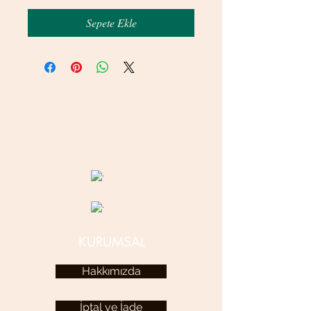
Sepete Ekle
© 2020 betamsbijuteri.com - Her Hakkı Saklıdır.
KURUMSAL
Hakkımızda
İptal ve İade