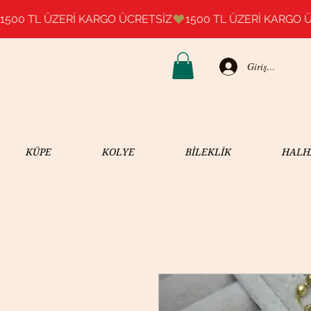
1500 TL ÜZERİ KARGO ÜCRETSİZ
Giriş Yap
KÜPE
KOLYE
BİLEKLİK
HALH