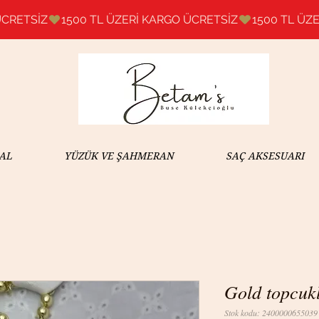
AL
YÜZÜK VE ŞAHMERAN
SAÇ AKSESUARI
Gold topcuk
Stok kodu: 2400000655039