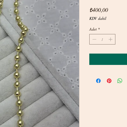
Fiyat
₺400,00
KDV dahil
Adet
*