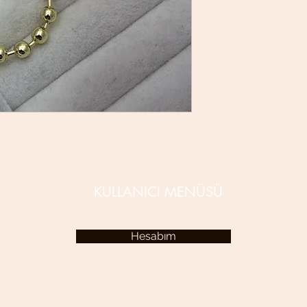
KULLANICI MENÜSÜ
Hesabım