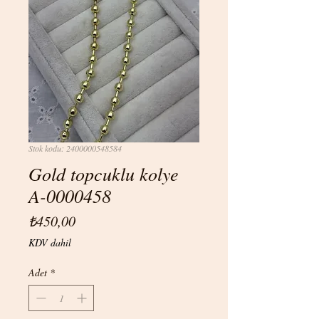
Stok kodu: 2400000548584
Gold topcuklu kolye
A-0000458
Fiyat
₺450,00
KDV dahil
Adet
*