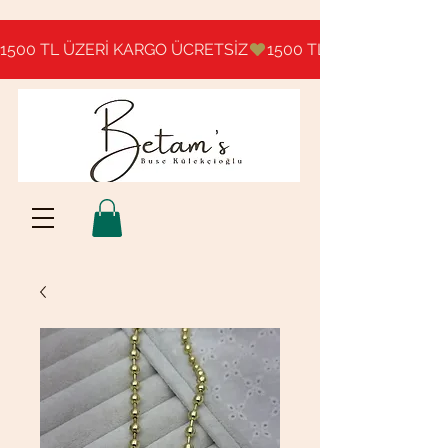
1500 TL ÜZERİ KARGO ÜCRETSİZ