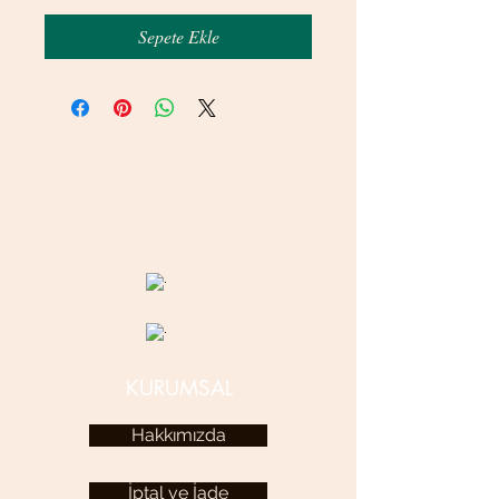
Sepete Ekle
© 2020 betamsbijuteri.com - Her Hakkı Saklıdır.
KURUMSAL
Hakkımızda
İptal ve İade