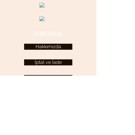
KURUMSAL
Hakkımızda
İptal ve İade
Kariyer
KULLANICI MENÜSÜ
Hesabım
YARDIM