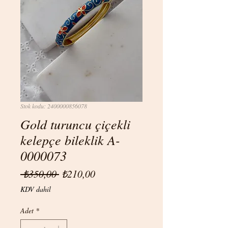
Stok kodu: 2400000856078
Gold turuncu çiçekli
kelepçe bileklik A-
0000073
Normal
İndirimli
 ₺350,00 
₺210,00
Fiyat
Fiyat
KDV dahil
Adet
*