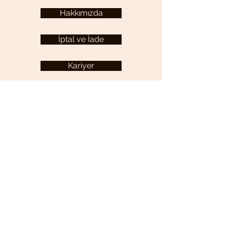
Hakkımızda
İptal ve İade
Kariyer
KULLANICI MENÜSÜ
Hesabım
YARDIM
Sıkça Sorulan Sorular
İletişim
Gizlilik