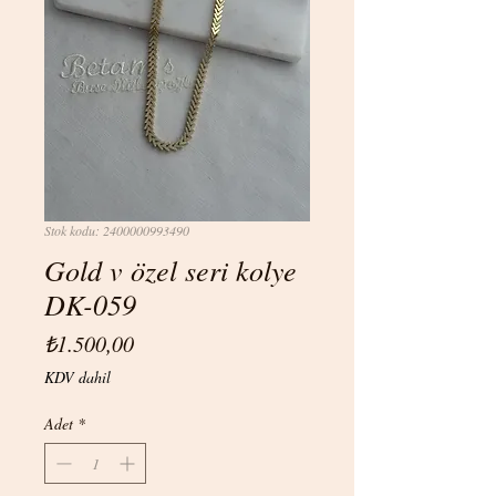
Stok kodu: 2400000993490
Gold v özel seri kolye
DK-059
Fiyat
₺1.500,00
KDV dahil
Adet
*