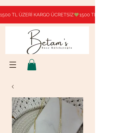
1500 TL ÜZERİ KARGO ÜCRETSİZ