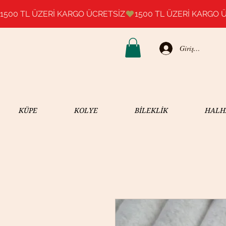
1500 TL ÜZERİ KARGO ÜCRETSİZ
Giriş Yap
KÜPE
KOLYE
BİLEKLİK
HALH