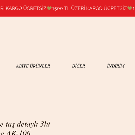
ABİYE ÜRÜNLER
DİĞER
İNDİRİM
e taş detaylı 3lü
pe AK-106