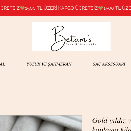
AL
YÜZÜK VE ŞAHMERAN
SAÇ AKSESUARI
Gold yıldız v
kaplama kü