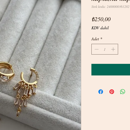
Stok kodu: 2400000361282
Fiyat
₺250,00
KDV dahil
Adet
*