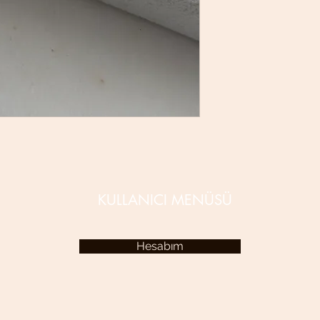
KULLANICI MENÜSÜ
Hesabım