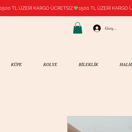
1500 TL ÜZERİ KARGO ÜCRETSİZ
Giriş Yap
KÜPE
KOLYE
BİLEKLİK
HALH