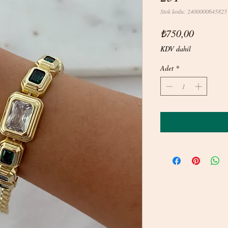
Stok kodu: 2400000645825
Fiyat
₺750,00
KDV dahil
Adet
*