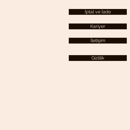
İptal ve İade
Kariyer
İletişim
Gizlilik