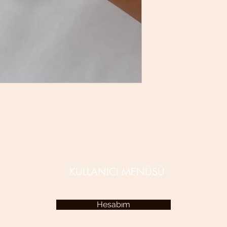
KULLANICI MENÜSÜ
Hesabım