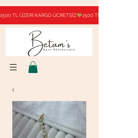
1500 TL ÜZERİ KARGO ÜCRETSİZ