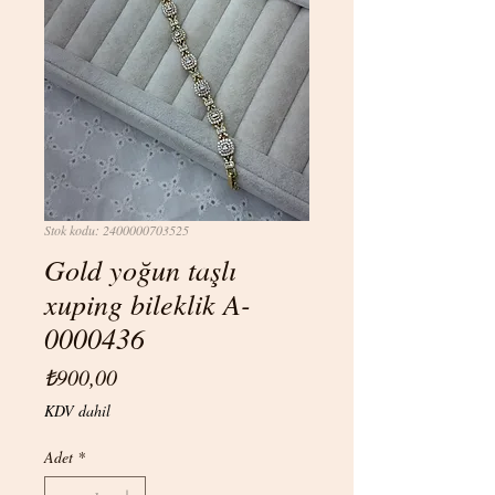
Stok kodu: 2400000703525
Gold yoğun taşlı
xuping bileklik A-
0000436
Fiyat
₺900,00
KDV dahil
Adet
*