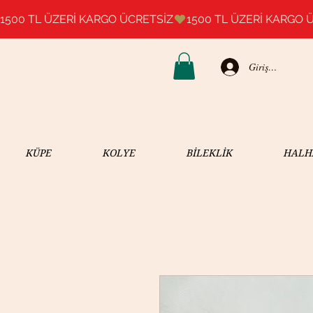
1500 TL ÜZERİ KARGO ÜCRETSİZ
Giriş Yap
KÜPE
KOLYE
BİLEKLİK
HALH