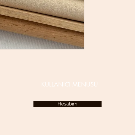
KULLANICI MENÜSÜ
Hesabım