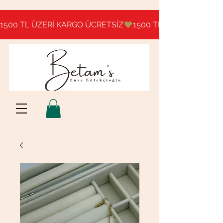
1500 TL ÜZERİ KARGO ÜCRETSİZ