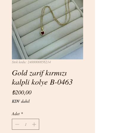
Stok kodu: 2400000856214
Gold zarif kırmızı
kalpli kolye B-0463
Fiyat
₺200,00
KDV dahil
Adet
*