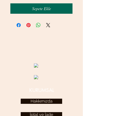
Sepete Ekle
© 2020 betamsbijuteri.com - Her Hakkı Saklıdır.
KURUMSAL
Hakkımızda
İptal ve İade