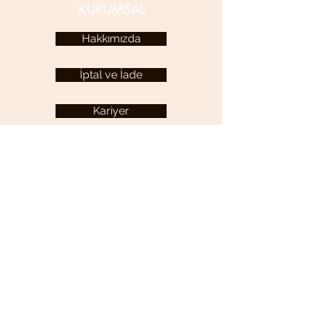
KURUMSAL
Hakkımızda
İptal ve İade
Kariyer
KULLANICI MENÜSÜ
Hesabım
YARDIM
Sıkça Sorulan Sorular
İletişim