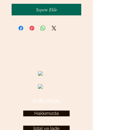
Sepete Ekle
© 2020 betamsbijuteri.com - Her Hakkı Saklıdır.
KURUMSAL
Hakkımızda
İptal ve İade