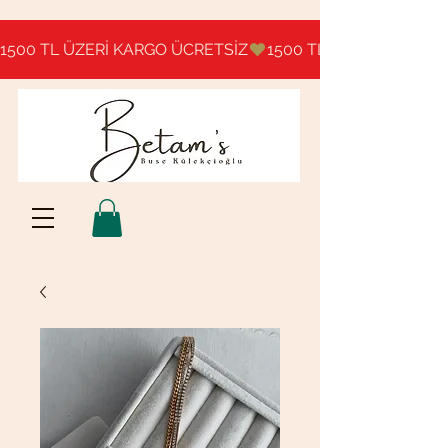
1500 TL ÜZERİ KARGO ÜCRETSİZ