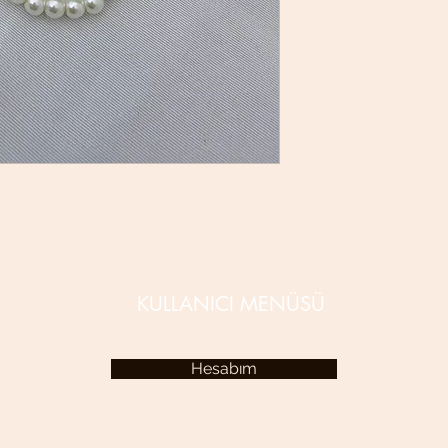
KULLANICI MENÜSÜ
Hesabım