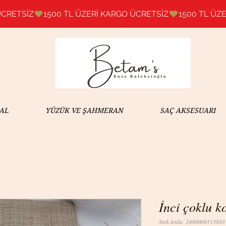
AL
YÜZÜK VE ŞAHMERAN
SAÇ AKSESUARI
İnci çoklu k
Stok kodu: 2400000113843