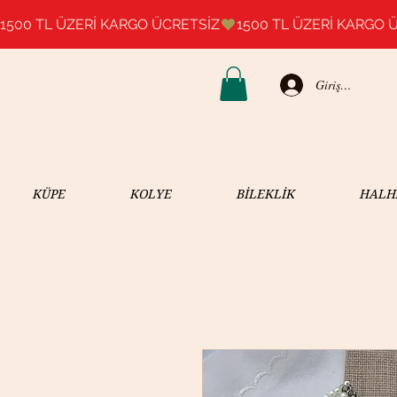
1500 TL ÜZERİ KARGO ÜCRETSİZ
Giriş Yap
KÜPE
KOLYE
BİLEKLİK
HALH