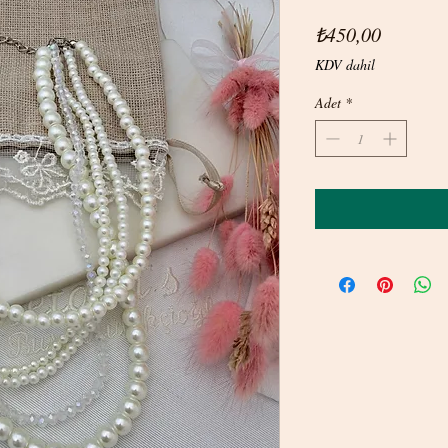
Fiyat
₺450,00
KDV dahil
Adet
*