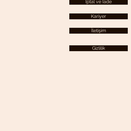
İptal ve İade
Kariyer
İletişim
Gizlilik