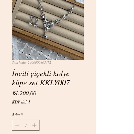
Stok kodu: 2400000805472
İncili çiçekli kolye
küpe set KKLY007
Fiyat
₺1.200,00
KDV dahil
Adet
*