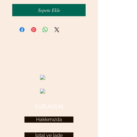
Sepete Ekle
© 2020 betamsbijuteri.com - Her Hakkı Saklıdır.
KURUMSAL
Hakkımızda
İptal ve İade