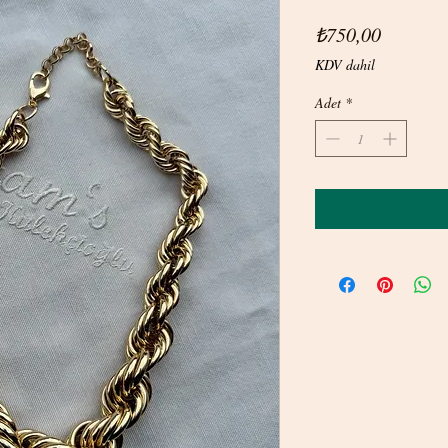
Fiyat
₺750,00
KDV dahil
Adet
*