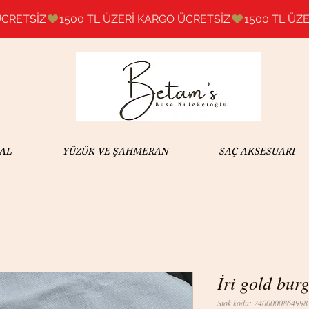
AL
YÜZÜK VE ŞAHMERAN
SAÇ AKSESUARI
İri gold bu
Stok kodu: 2400000864998