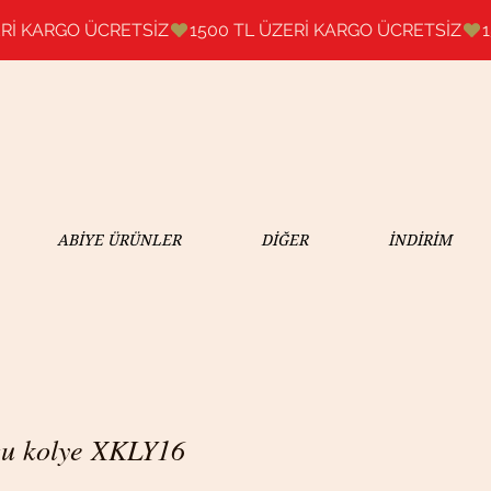
ABİYE ÜRÜNLER
DİĞER
İNDİRİM
rgu kolye XKLY16