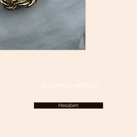
KULLANICI MENÜSÜ
Hesabım