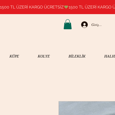
1500 TL ÜZERİ KARGO ÜCRETSİZ
Giriş Yap
KÜPE
KOLYE
BİLEKLİK
HALH