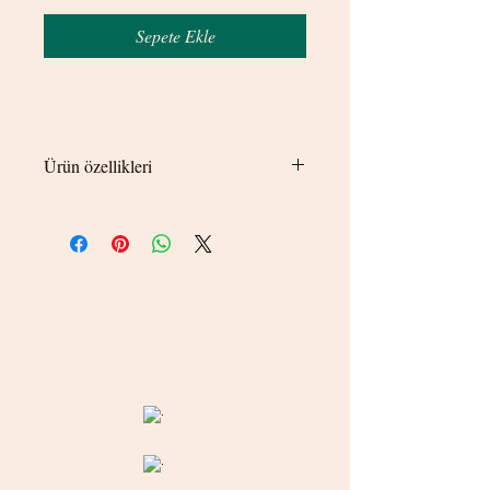
Sepete Ekle
Ürün özellikleri
Görsel netliği için çoklu çekim yapılmıştır
ürün tek olarak satılmaktadır. İstediğiniz
yoğunluğa göre adet ekleyiniz.
© 2020 betamsbijuteri.com - Her Hakkı Saklıdır.