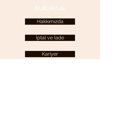
KURUMSAL
Hakkımızda
İptal ve İade
Kariyer
KULLANICI MENÜSÜ
Hesabım
YARDIM
Sıkça Sorulan Sorular
İletişim