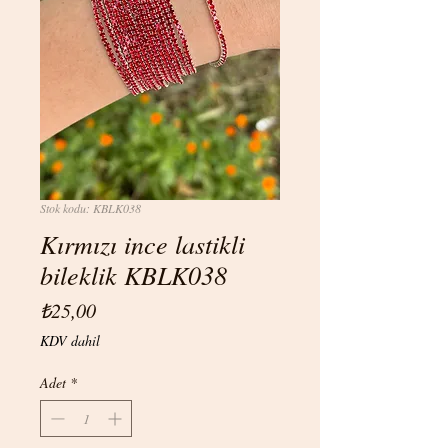
Stok kodu: KBLK038
Kırmızı ince lastikli
bileklik KBLK038
Fiyat
₺25,00
KDV dahil
Adet
*