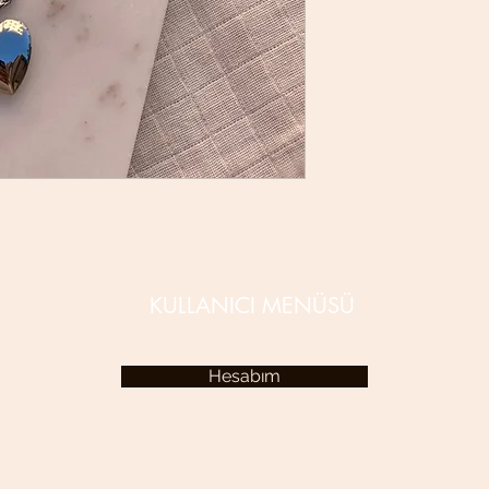
KULLANICI MENÜSÜ
Hesabım