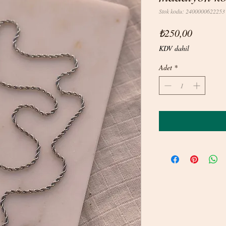
Stok kodu: 2400000622253
Fiyat
₺250,00
KDV dahil
Adet
*