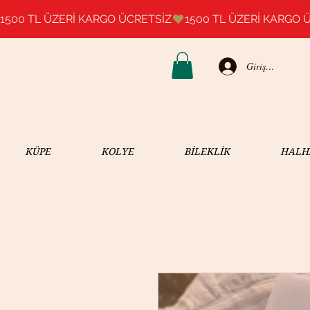
1500 TL ÜZERİ KARGO ÜCRETSİZ
Giriş Yap
KÜPE
KOLYE
BİLEKLİK
HALH