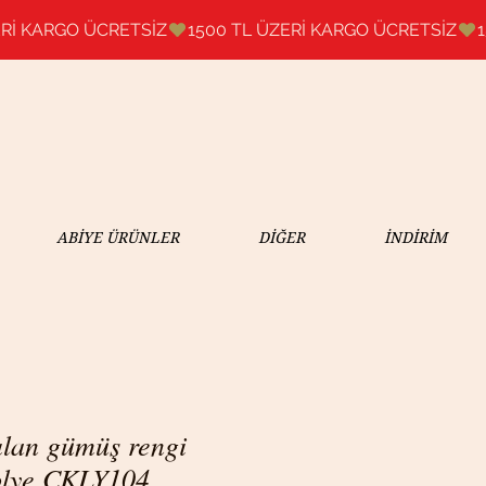
ABİYE ÜRÜNLER
DİĞER
İNDİRİM
çılan gümüş rengi
olye CKLY104