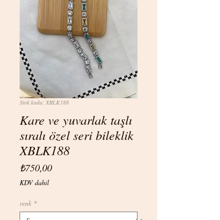
Stok kodu: XBLK188
Kare ve yuvarlak taşlı
sıralı özel seri bileklik
XBLK188
Fiyat
₺750,00
KDV dahil
renk
*