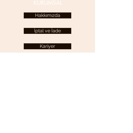
KURUMSAL
Hakkımızda
İptal ve İade
Kariyer
KULLANICI MENÜSÜ
Hesabım
YARDIM
Sıkça Sorulan Sorular
İletişim