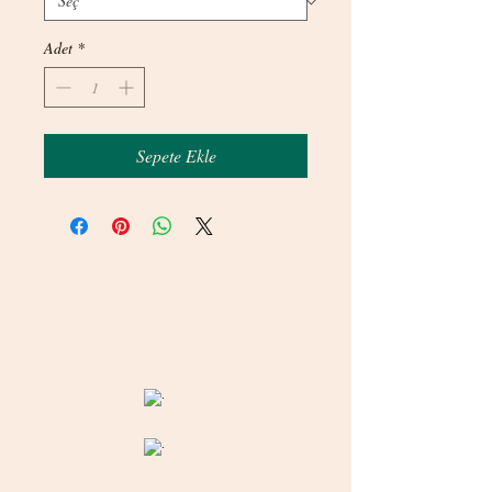
Adet
*
Sepete Ekle
© 2020 betamsbijuteri.com - Her Hakkı Saklıdır.