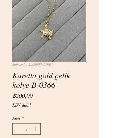
Stok kodu: 2400000457084
Karetta gold çelik
kolye B-0366
Fiyat
₺200,00
KDV dahil
Adet
*