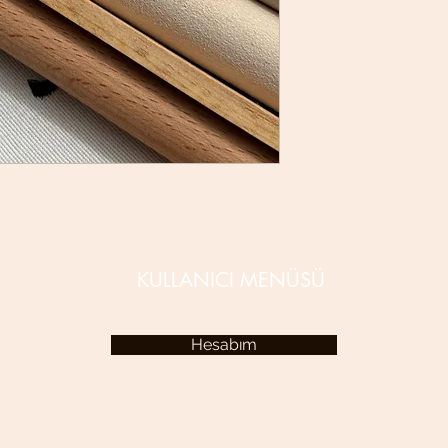
KULLANICI MENÜSÜ
Hesabım