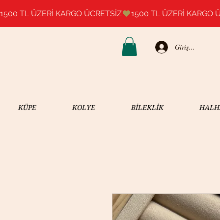
1500 TL ÜZERİ KARGO ÜCRETSİZ
Giriş Yap
KÜPE
KOLYE
BİLEKLİK
HALH