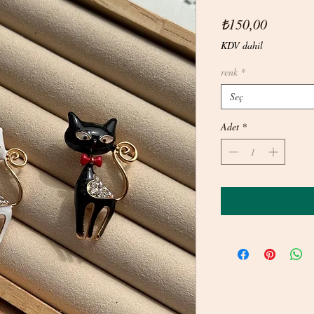
Fiyat
₺150,00
KDV dahil
renk
*
Seç
Adet
*