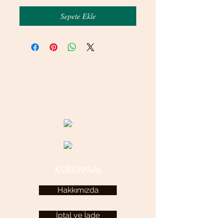
Sepete Ekle
© 2020 betamsbijuteri.com - Her Hakkı Saklıdır.
KURUMSAL
Hakkımızda
İptal ve İade