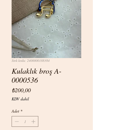
Stok kodu: 2400000188384
Kulaklık broş A-
0000536
Fiyat
₺200,00
KDV dahil
Adet
*