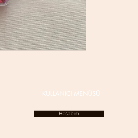
KULLANICI MENÜSÜ
Hesabım