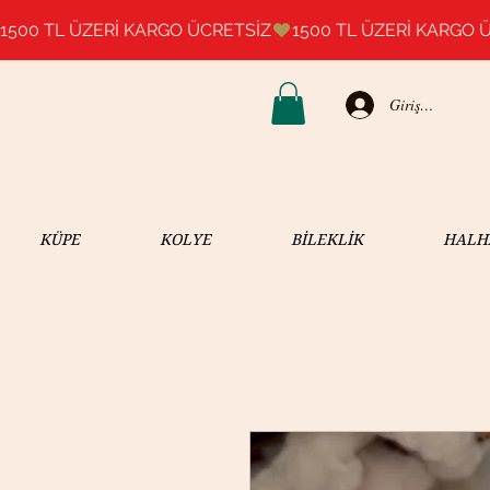
1500 TL ÜZERİ KARGO ÜCRETSİZ
Giriş Yap
KÜPE
KOLYE
BİLEKLİK
HALH