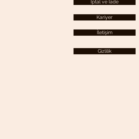
İptal ve İade
Kariyer
İletişim
Gizlilik