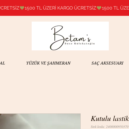
AL
YÜZÜK VE ŞAHMERAN
SAÇ AKSESUARI
Kutulu last
Stok kodu: 2400000950370