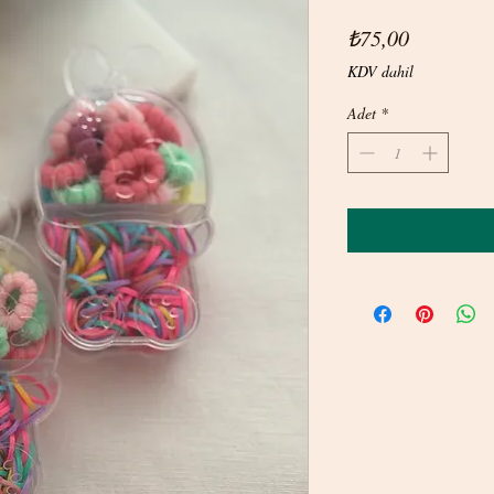
Fiyat
₺75,00
KDV dahil
Adet
*