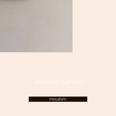
KULLANICI MENÜSÜ
Hesabım