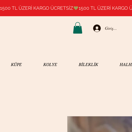
1500 TL ÜZERİ KARGO ÜCRETSİZ
Giriş Yap
KÜPE
KOLYE
BİLEKLİK
HALH