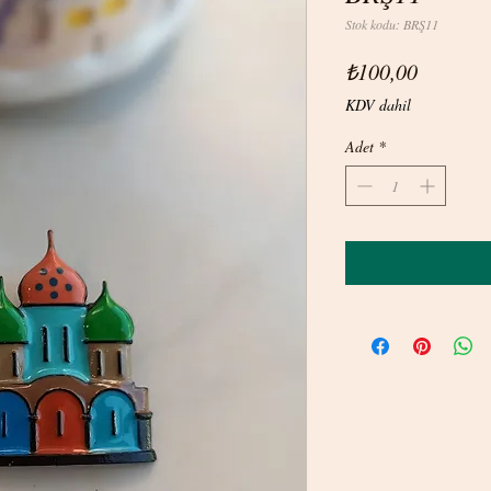
Stok kodu: BRŞ11
Fiyat
₺100,00
KDV dahil
Adet
*