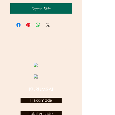
Sepete Ekle
© 2020 betamsbijuteri.com - Her Hakkı Saklıdır.
KURUMSAL
Hakkımızda
İptal ve İade