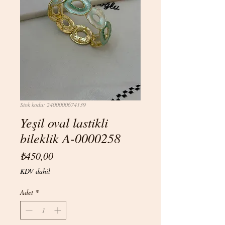
Stok kodu: 2400000674139
Yeşil oval lastikli
bileklik A-0000258
Fiyat
₺450,00
KDV dahil
Adet
*