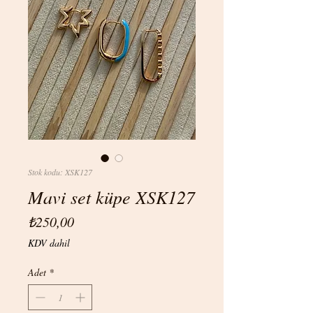
Stok kodu: XSK127
Mavi set küpe XSK127
Fiyat
₺250,00
KDV dahil
Adet
*