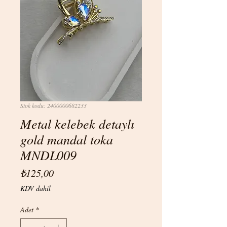
Stok kodu: 2400000682233
Metal kelebek detaylı
gold mandal toka
MNDL009
Fiyat
₺125,00
KDV dahil
Adet
*