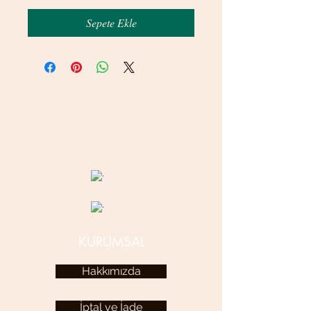
Sepete Ekle
© 2020 betamsbijuteri.com - Her Hakkı Saklıdır.
KURUMSAL
Hakkımızda
İptal ve İade