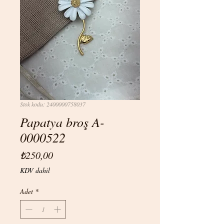
Stok kodu: 2400000758037
Papatya broş A-
0000522
Fiyat
₺250,00
KDV dahil
Adet
*