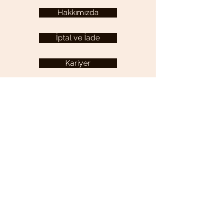
Hakkımızda
İptal ve İade
Kariyer
KULLANICI MENÜSÜ
Hesabım
YARDIM
Sıkça Sorulan Sorular
İletişim
Gizlilik