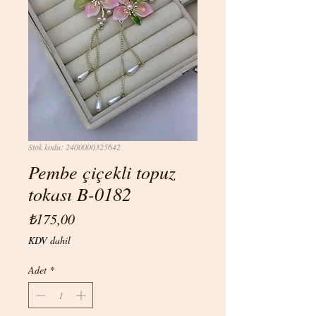
Stok kodu: 2400000325642
Pembe çiçekli topuz
tokası B-0182
Fiyat
₺175,00
KDV dahil
Adet
*