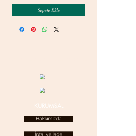
Sepete Ekle
© 2020 betamsbijuteri.com - Her Hakkı Saklıdır.
KURUMSAL
Hakkımızda
İptal ve İade