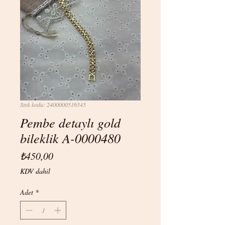
Stok kodu: 2400000516545
Pembe detaylı gold
bileklik A-0000480
Fiyat
₺450,00
KDV dahil
Adet
*