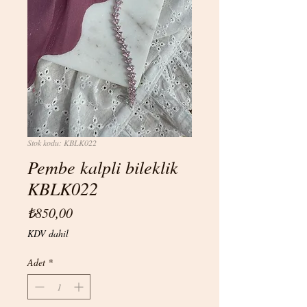
Stok kodu: KBLK022
Pembe kalpli bileklik
KBLK022
Fiyat
₺850,00
KDV dahil
Adet
*