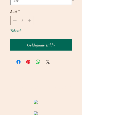
Adet
*
Tükendi
Geldiğinde Bildir
© 2020 betamsbijuteri.com - Her Hakkı Saklıdır.