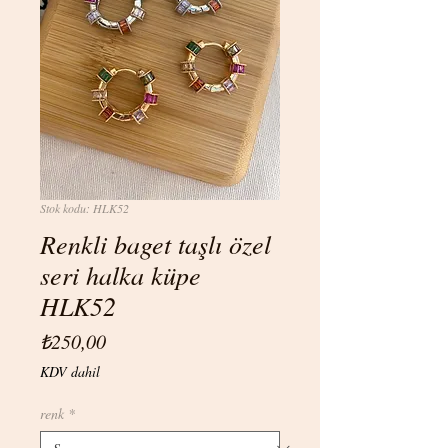
Stok kodu: HLK52
Renkli baget taşlı özel
seri halka küpe
HLK52
Fiyat
₺250,00
KDV dahil
renk
*