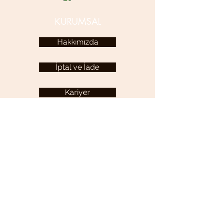
KURUMSAL
Hakkımızda
İptal ve İade
Kariyer
KULLANICI MENÜSÜ
Hesabım
YARDIM
Sıkça Sorulan Sorular
İletişim