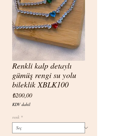
Renkli kalp detaylı
gümüş rengi su yolu
bileklik XBLK100
Fiyat
₺200,00
KDV dahil
renk
*