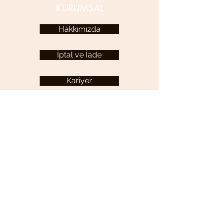
KURUMSAL
Hakkımızda
İptal ve İade
Kariyer
KULLANICI MENÜSÜ
Hesabım
YARDIM
Sıkça Sorulan Sorular
İletişim