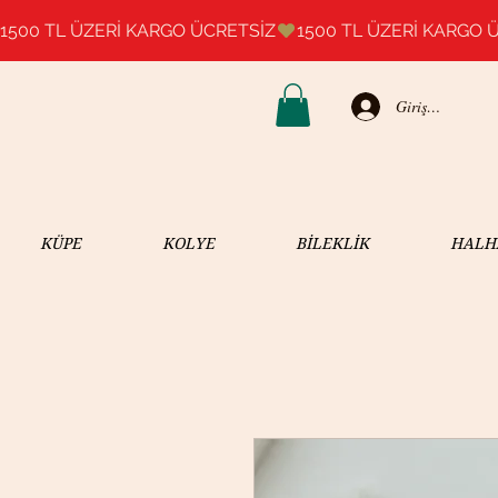
1500 TL ÜZERİ KARGO ÜCRETSİZ
Giriş Yap
KÜPE
KOLYE
BİLEKLİK
HALH