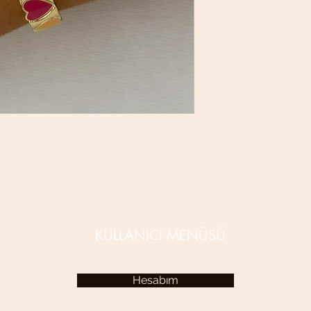
KULLANICI MENÜSÜ
Hesabım