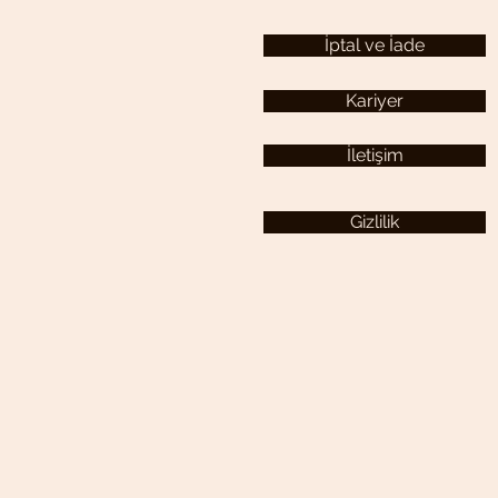
İptal ve İade
Kariyer
İletişim
Gizlilik