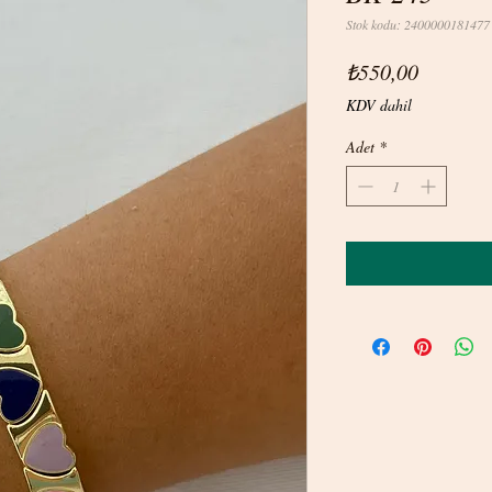
Stok kodu: 2400000181477
Fiyat
₺550,00
KDV dahil
Adet
*