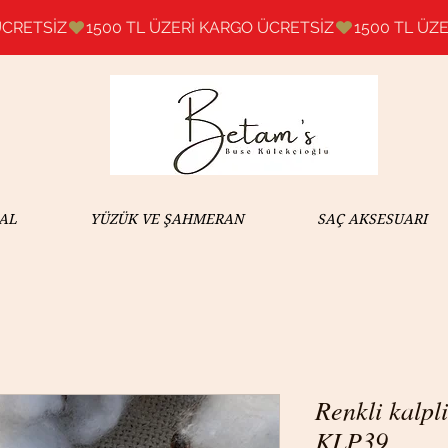
AL
YÜZÜK VE ŞAHMERAN
SAÇ AKSESUARI
Renkli kalpli
KLP39