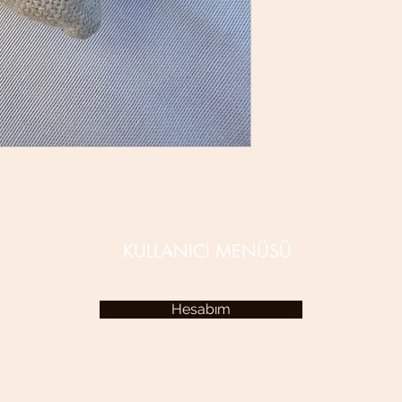
KULLANICI MENÜSÜ
Hesabım