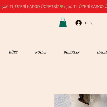
1500 TL ÜZERİ KARGO ÜCRETSİZ
Giriş Yap
KÜPE
KOLYE
BİLEKLİK
HALH