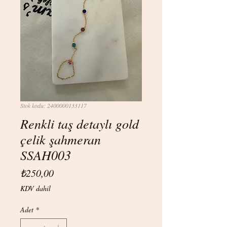
Stok kodu: 2400000133117
Renkli taş detaylı gold
çelik şahmeran
SSAH003
Fiyat
₺250,00
KDV dahil
Adet
*