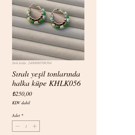
Stok kodu: 2400000706564
Sıralı yeşil tonlarında
halka küpe KHLK056
Fiyat
₺250,00
KDV dahil
Adet
*