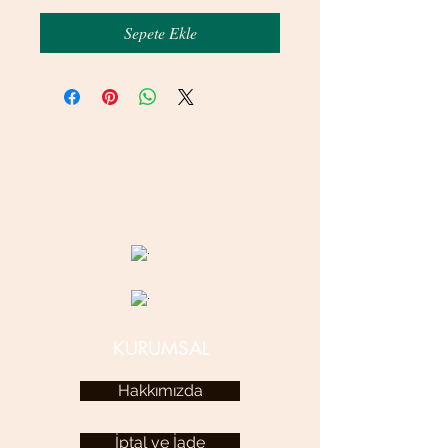
Sepete Ekle
© 2020 betamsbijuteri.com - Her Hakkı Saklıdır.
KURUMSAL
Hakkımızda
İptal ve İade