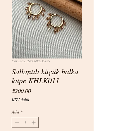
Stok kodu: 2400000235439
Sallantılı küçük halka
küpe KHLK011
Fiyat
₺200,00
KDV dahil
Adet
*