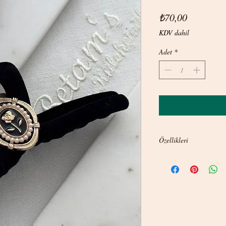
Fiyat
₺70,00
KDV dahil
Adet
*
Özellikleri
Tokaların dişli kısım uz
(kemik) plastikten üretil
(sık dişli) Saçı güzel kav