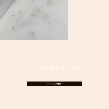
KULLANICI MENÜSÜ
Hesabım