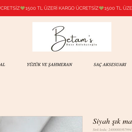
AL
YÜZÜK VE ŞAHMERAN
SAÇ AKSESUARI
Siyah şık m
Stok kodu: 2400000367994