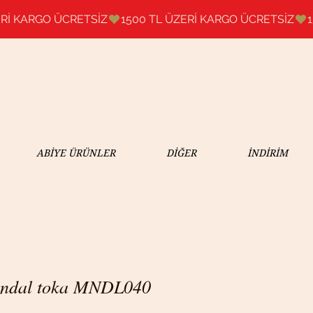
ABİYE ÜRÜNLER
DİĞER
İNDİRİM
andal toka MNDL040