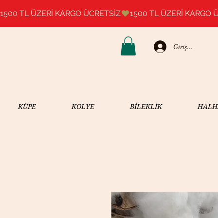
1500 TL ÜZERİ KARGO ÜCRETSİZ
Giriş Yap
KÜPE
KOLYE
BİLEKLİK
HALH