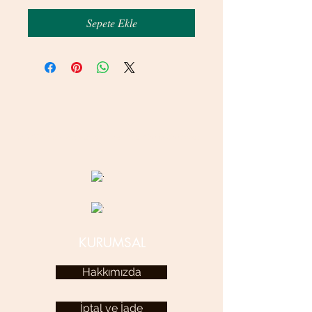
Sepete Ekle
© 2020 betamsbijuteri.com - Her Hakkı Saklıdır.
KURUMSAL
Hakkımızda
İptal ve İade