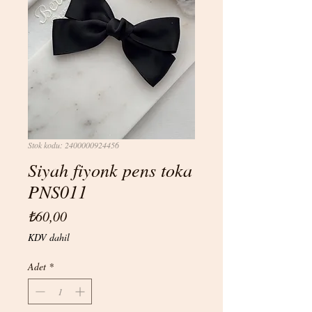
Stok kodu: 2400000924456
Siyah fiyonk pens toka
PNS011
Fiyat
₺60,00
KDV dahil
Adet
*