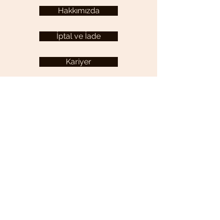
Hakkımızda
İptal ve İade
Kariyer
KULLANICI MENÜSÜ
Hesabım
YARDIM
Sıkça Sorulan Sorular
İletişim
Gizlilik