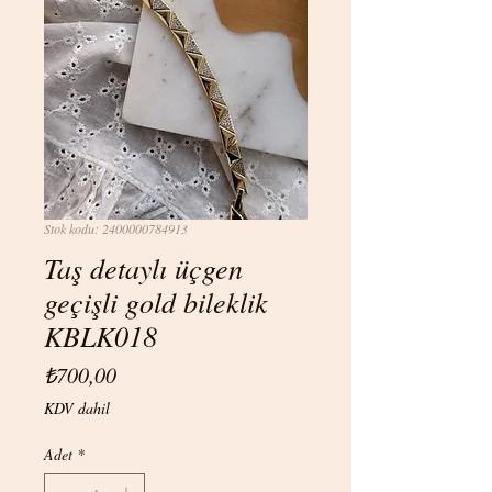
Stok kodu: 2400000784913
Taş detaylı üçgen
geçişli gold bileklik
KBLK018
Fiyat
₺700,00
KDV dahil
Adet
*