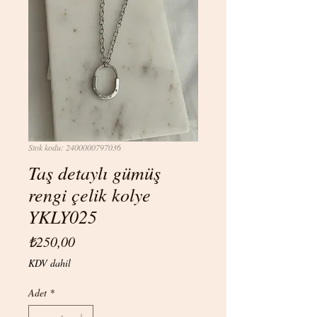
Stok kodu: 2400000797036
Taş detaylı gümüş
rengi çelik kolye
YKLY025
Fiyat
₺250,00
KDV dahil
Adet
*