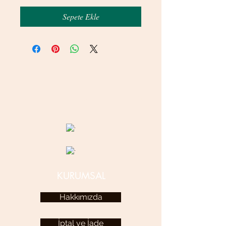
Sepete Ekle
© 2020 betamsbijuteri.com - Her Hakkı Saklıdır.
KURUMSAL
Hakkımızda
İptal ve İade