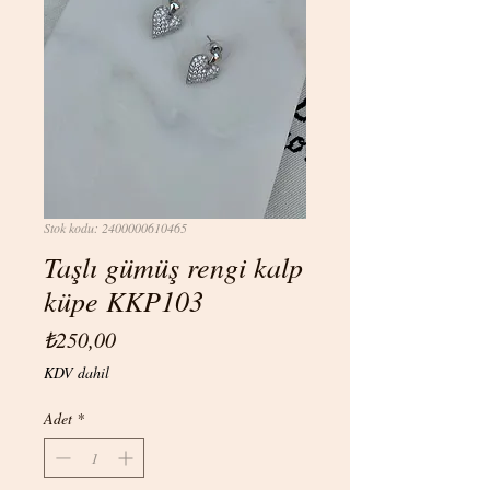
Stok kodu: 2400000610465
Taşlı gümüş rengi kalp
küpe KKP103
Fiyat
₺250,00
KDV dahil
Adet
*