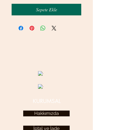
Sepete Ekle
© 2020 betamsbijuteri.com - Her Hakkı Saklıdır.
KURUMSAL
Hakkımızda
İptal ve İade