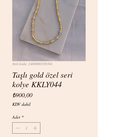
Stok kodu: 2400000326304
Taşlı gold özel seri
kolye KKLY044
Fiyat
₺900,00
KDV dahil
Adet
*