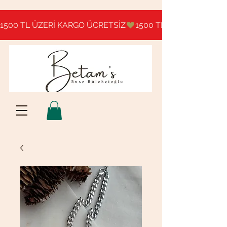
1500 TL ÜZERİ KARGO ÜCRETSİZ