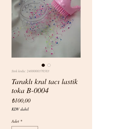
Stok kodu: 2400000376583
Taraklı kral tacı lastik
toka B-0004
Fiyat
₺100,00
KDV dahil
Adet
*