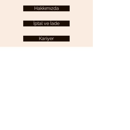
Hakkımızda
İptal ve İade
Kariyer
KULLANICI MENÜSÜ
Hesabım
YARDIM
Sıkça Sorulan Sorular
İletişim
Gizlilik