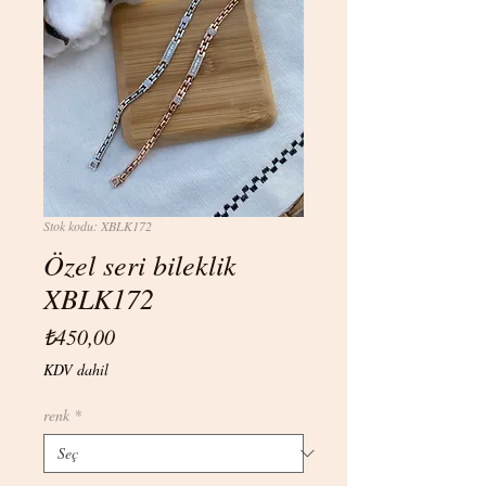
Stok kodu: XBLK172
Özel seri bileklik
XBLK172
Fiyat
₺450,00
KDV dahil
renk
*