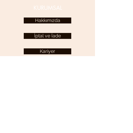
KURUMSAL
Hakkımızda
İptal ve İade
Kariyer
KULLANICI MENÜSÜ
Hesabım
YARDIM
Sıkça Sorulan Sorular
İletişim