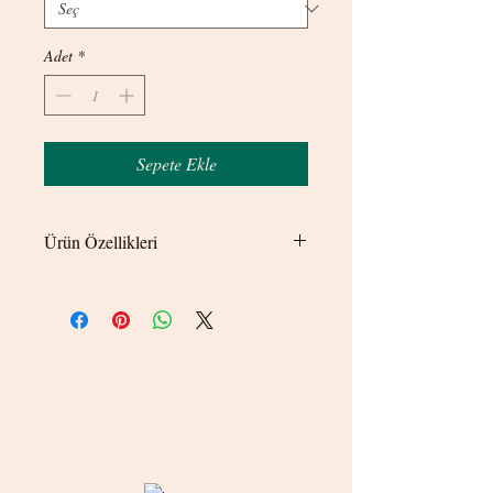
Adet
*
Sepete Ekle
Ürün Özellikleri
Uzunluk uzatma hariç 40 cm dir.
Uzatma zinciri 5 cm dir.
Zincir kalınlığı 3 mm dir.
© 2020 betamsbijuteri.com - Her Hakkı Saklıdır.