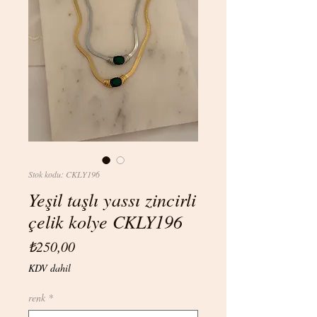
Stok kodu: CKLY196
Yeşil taşlı yassı zincirli
çelik kolye CKLY196
Fiyat
₺250,00
KDV dahil
renk
*