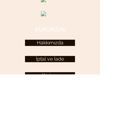
KURUMSAL
Hakkımızda
İptal ve İade
Kariyer
KULLANICI MENÜSÜ
Hesabım
YARDIM
Sıkça Sorulan Sorular