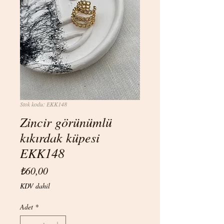
Stok kodu: EKK148
Zincir görünümlü
kıkırdak küpesi
EKK148
Fiyat
₺60,00
KDV dahil
Adet
*